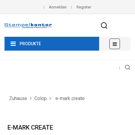
Anmelden
Register
Umscha
☰
PRODUKTE
der
Navigat
Zuhause
Colop
e-mark create
E-MARK CREATE