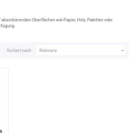
f absorbierenden Oberflächen wie Papier, Holz, Paletten oder
rfügung.

Sortiert nach:
Relevanz
P5