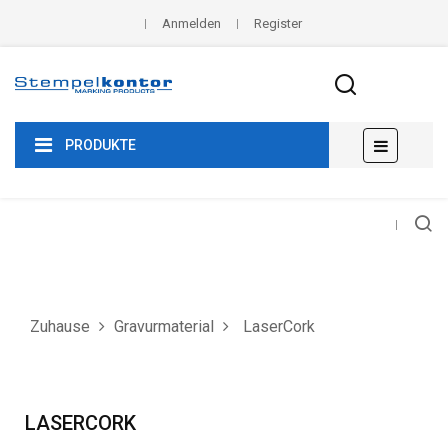
Anmelden
Register
Umscha
☰
PRODUKTE
der
Navigat
Zuhause
Gravurmaterial
LaserCork
LASERCORK