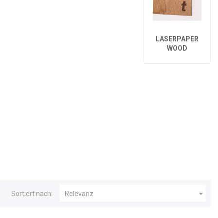
LASERPAPER
WOOD

Sortiert nach:
Relevanz