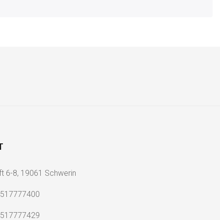
T
ft 6-8, 19061 Schwerin
2517777400
2517777429