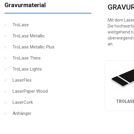
Gravurmaterial
GRAVU
Mit dem Laser
TroLase
Die hochwerti
weitgehend rü
TroLase Metallic
überwiegend i
an.
TroLase Metallic Plus
TroLase Thins
TroLase Lights
LaserFlex
LaserPaper Wood
TROLAS
LaserCork
Anhänger