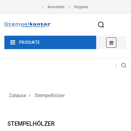
Anmelden
Register
Umscha
☰
PRODUKTE
der
Navigat
Zuhause
Stempelhölzer
STEMPELHÖLZER