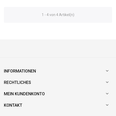
1 - 4 von 4 Artikel(n)

INFORMATIONEN

RECHTLICHES

MEIN KUNDENKONTO

KONTAKT