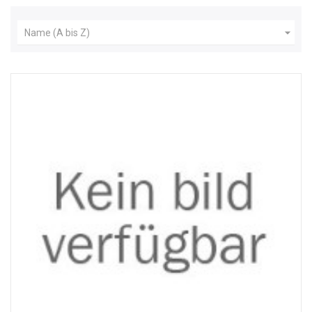

Name (A bis Z)