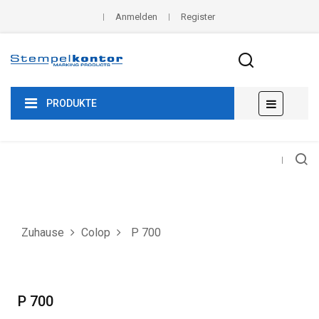
Anmelden
Register
Umscha
☰
PRODUKTE
der
Navigat
Zuhause
Colop
P 700
P 700