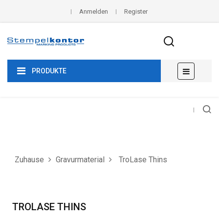
Anmelden
Register
Umscha
☰
PRODUKTE
der
Navigat
Zuhause
Gravurmaterial
TroLase Thins
TROLASE THINS