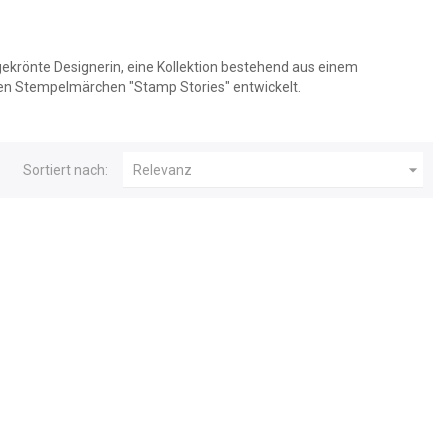
gekrönte Designerin, eine Kollektion bestehend aus einem
ten Stempelmärchen "Stamp Stories" entwickelt.

Sortiert nach:
Relevanz