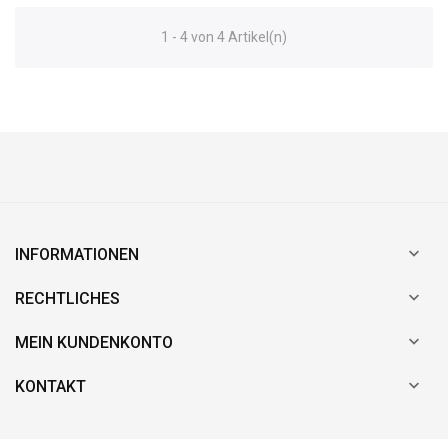
1 - 4 von 4 Artikel(n)

INFORMATIONEN

RECHTLICHES

MEIN KUNDENKONTO

KONTAKT