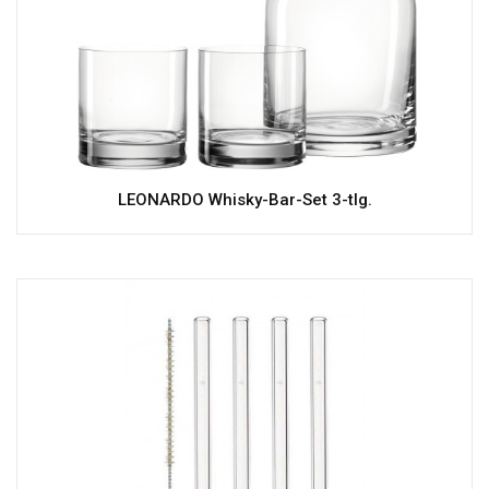
LEONARDO Whisky-Bar-Set 3-tlg.