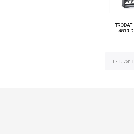
TRODAT P
4810 D
1 - 15 von 1