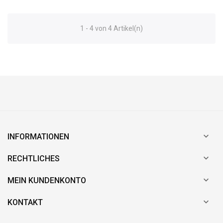
1 - 4 von 4 Artikel(n)

INFORMATIONEN

RECHTLICHES

MEIN KUNDENKONTO

KONTAKT