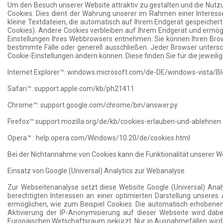
Um den Besuch unserer Website attraktiv zu gestalten und die Nu
Cookies. Dies dient der Wahrung unserer im Rahmen einer Interess
kleine Textdateien, die automatisch auf Ihrem Endgerät gespeicher
Cookies). Andere Cookies verbleiben auf Ihrem Endgerät und ermög
Einstellungen Ihres Webbrowsers entnehmen. Sie können Ihren Brow
bestimmte Fälle oder generell ausschließen. Jeder Browser untersche
Cookie-Einstellungen ändern können. Diese finden Sie für die jeweili
Internet Explorer™: windows.microsoft.com/de-DE/windows-vista/Bl
Safari™: support.apple.com/kb/ph21411
Chrome™: support.google.com/chrome/bin/answer.py
Firefox™ support.mozilla.org/de/kb/cookies-erlauben-und-ablehnen
Opera™ : help.opera.com/Windows/10.20/de/cookies.html
Bei der Nichtannahme von Cookies kann die Funktionalität unserer W
Einsatz von Google (Universal) Analytics zur Webanalyse
Zur Webseitenanalyse setzt diese Website Google (Universal) Ana
berechtigten Interessen an einer optimierten Darstellung unseres
ermöglichen, wie zum Beispiel Cookies. Die automatisch erhobenen
Aktivierung der IP-Anonymisierung auf dieser Webseite wird dab
Europäischen Wirtschaftsraum gekürzt. Nur in Ausnahmefällen wird 