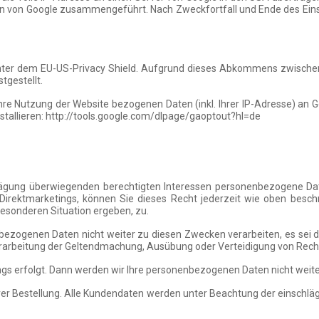
aten von Google zusammengeführt. Nach Zweckfortfall und Ende des E
rt unter dem EU-US-Privacy Shield. Aufgrund dieses Abkommens zwisch
tgestellt.
re Nutzung der Website bezogenen Daten (inkl. Ihrer IP-Adresse) an G
tallieren: http://tools.google.com/dlpage/gaoptout?hl=de
ung überwiegenden berechtigten Interessen personenbezogene Daten 
Direktmarketings, können Sie dieses Recht jederzeit wie oben besch
besonderen Situation ergeben, zu.
ezogenen Daten nicht weiter zu diesen Zwecken verarbeiten, es sei 
Verarbeitung der Geltendmachung, Ausübung oder Verteidigung von Rech
ings erfolgt. Dann werden wir Ihre personenbezogenen Daten nicht wei
hrer Bestellung. Alle Kundendaten werden unter Beachtung der einsc