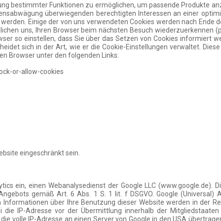
tzung bestimmter Funktionen zu ermöglichen, um passende Produkte a
ensabwägung überwiegenden berechtigten Interessen an einer optimier
t werden. Einige der von uns verwendeten Cookies werden nach Ende de
lichen uns, Ihren Browser beim nächsten Besuch wiederzuerkennen (per
ser so einstellen, dass Sie über das Setzen von Cookies informiert
idet sich in der Art, wie er die Cookie-Einstellungen verwaltet. Diese
gen Browser unter den folgenden Links:
ock-or-allow-cookies
ebsite eingeschränkt sein.
lytics ein, einen Webanalysedienst der Google LLC (www.google.de)
 Angebots gemäß Art. 6 Abs. 1 S. 1 lit. f DSGVO. Google (Universal
 Informationen über Ihre Benutzung dieser Website werden in der Re
ei die IP-Adresse vor der Übermittlung innerhalb der Mitgliedstaa
die volle IP-Adresse an einen Server von Google in den USA übertrage