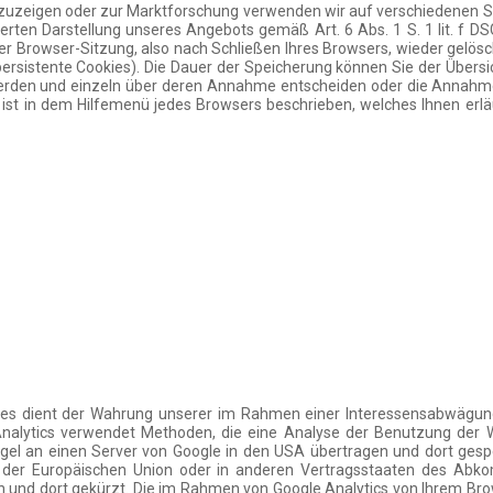
nzuzeigen oder zur Marktforschung verwenden wir auf verschiedenen 
ten Darstellung unseres Angebots gemäß Art. 6 Abs. 1 S. 1 lit. f DS
r Browser-Sitzung, also nach Schließen Ihres Browsers, wieder gelösch
sistente Cookies). Die Dauer der Speicherung können Sie der Übersic
 werden und einzeln über deren Annahme entscheiden oder die Annahm
 ist in dem Hilfemenü jedes Browsers beschrieben, welches Ihnen erläu
. Dies dient der Wahrung unserer im Rahmen einer Interessensabwäg
) Analytics verwendet Methoden, die eine Analyse der Benutzung der 
gel an einen Server von Google in den USA übertragen und dort gespe
ten der Europäischen Union oder in anderen Vertragsstaaten des A
n und dort gekürzt. Die im Rahmen von Google Analytics von Ihrem Bro