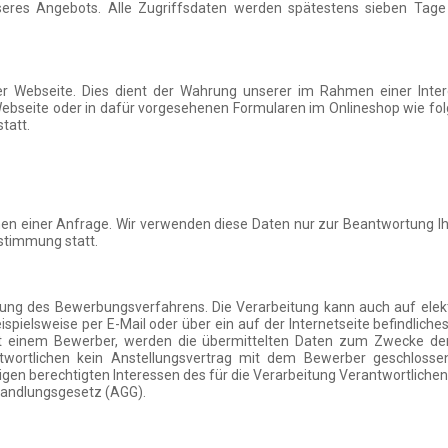
eres Angebots. Alle Zugriffsdaten werden spätestens sieben Tage
 der Webseite. Dies dient der Wahrung unserer im Rahmen einer Int
Webseite oder in dafür vorgesehenen Formularen im Onlineshop wie fo
tatt.
en einer Anfrage. Wir verwenden diese Daten nur zur Beantwortung Ih
ustimmung statt.
lung des Bewerbungsverfahrens. Die Verarbeitung kann auch auf el
pielsweise per E-Mail oder über ein auf der Internetseite befindliche
g mit einem Bewerber, werden die übermittelten Daten zum Zwecke d
ntwortlichen kein Anstellungsvertrag mit dem Bewerber geschlosse
en berechtigten Interessen des für die Verarbeitung Verantwortliche
ehandlungsgesetz (AGG).