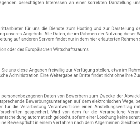
nden berechtigten Interessen an einer korrekten Darstellung uns
rittanbieter für uns die Dienste zum Hosting und zur Darstellung
lung unseres Angebots. Alle Daten, die im Rahmen der Nutzung dieser 
itung auf anderen Servern findet nur in dem hier erläuterten Rahmen s
Union oder des Europäischen Wirtschaftsraums.
e uns diese Angaben freiwillig zur Verfügung stellen, etwa im Rahm
che Administration. Eine Weitergabe an Dritte findet nicht ohne Ihre Z
t die personenbezogenen Daten von Bewerbern zum Zwecke der Abwick
entsprechende Bewerbungsunterlagen auf dem elektronischen Wege, beis
 der für die Verarbeitung Verantwortliche einen Anstellungsvertra
Vorschriften gespeichert. Wird von dem für die Verarbeitung Vera
cheidung automatisch gelöscht, sofern einer Löschung keine sonstig
e eine Beweispflicht in einem Verfahren nach dem Allgemeinen Gleichb