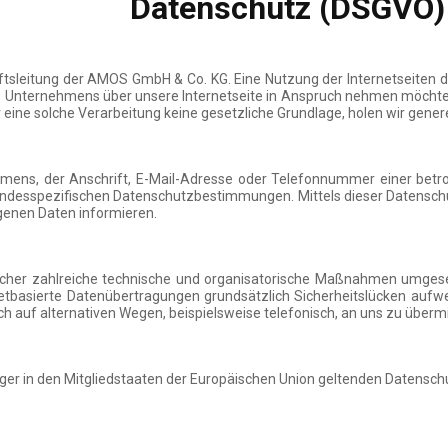
Datenschutz (DSGVO)
äftsleitung der AMOS GmbH & Co. KG. Eine Nutzung der Internetseite
s Unternehmens über unsere Internetseite in Anspruch nehmen möchte, 
ine solche Verarbeitung keine gesetzliche Grundlage, holen wir generel
mens, der Anschrift, E-Mail-Adresse oder Telefonnummer einer betro
ndesspezifischen Datenschutzbestimmungen. Mittels dieser Datenschu
genen Daten informieren.
cher zahlreiche technische und organisatorische Maßnahmen umgesetz
tbasierte Datenübertragungen grundsätzlich Sicherheitslücken aufwe
 auf alternativen Wegen, beispielsweise telefonisch, an uns zu übermi
ger in den Mitgliedstaaten der Europäischen Union geltenden Datensc