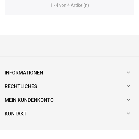
1 - 4 von 4 Artikel(n)

INFORMATIONEN

RECHTLICHES

MEIN KUNDENKONTO

KONTAKT