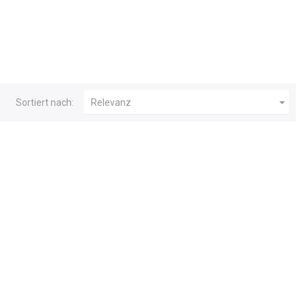

Sortiert nach:
Relevanz