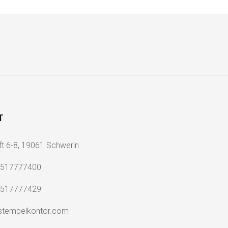
T
ft 6-8, 19061 Schwerin
2517777400
2517777429
stempelkontor.com