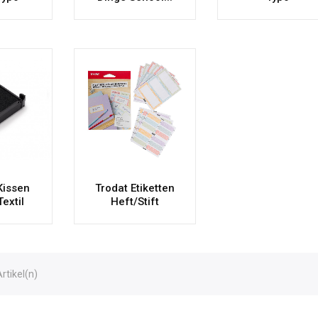
Kissen
Trodat Etiketten
extil
Heft/Stift
Artikel(n)