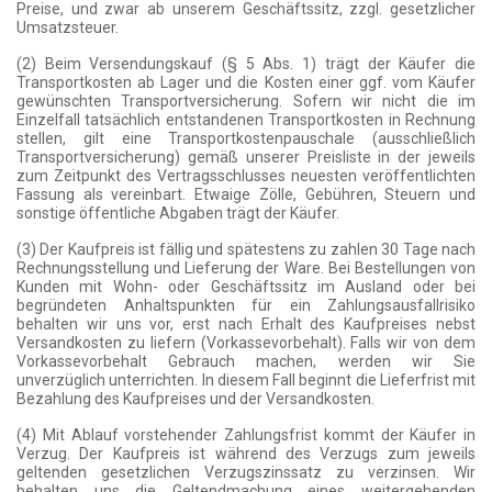
Preise, und zwar ab unserem Geschäftssitz, zzgl. gesetzlicher
Umsatzsteuer.
(2) Beim Versendungskauf (§ 5 Abs. 1) trägt der Käufer die
Transportkosten ab Lager und die Kosten einer ggf. vom Käufer
gewünschten Transportversicherung. Sofern wir nicht die im
Einzelfall tatsächlich entstandenen Transportkosten in Rechnung
stellen, gilt eine Transportkostenpauschale (ausschließlich
Transportversicherung) gemäß unserer Preisliste in der jeweils
zum Zeitpunkt des Vertragsschlusses neuesten veröffentlichten
Fassung als vereinbart. Etwaige Zölle, Gebühren, Steuern und
sonstige öffentliche Abgaben trägt der Käufer.
(3) Der Kaufpreis ist fällig und spätestens zu zahlen 30 Tage nach
Rechnungsstellung und Lieferung der Ware. Bei Bestellungen von
Kunden mit Wohn- oder Geschäftssitz im Ausland oder bei
begründeten Anhaltspunkten für ein Zahlungsausfallrisiko
behalten wir uns vor, erst nach Erhalt des Kaufpreises nebst
Versandkosten zu liefern (Vorkassevorbehalt). Falls wir von dem
Vorkassevorbehalt Gebrauch machen, werden wir Sie
unverzüglich unterrichten. In diesem Fall beginnt die Lieferfrist mit
Bezahlung des Kaufpreises und der Versandkosten.
(4) Mit Ablauf vorstehender Zahlungsfrist kommt der Käufer in
Verzug. Der Kaufpreis ist während des Verzugs zum jeweils
geltenden gesetzlichen Verzugszinssatz zu verzinsen. Wir
behalten uns die Geltendmachung eines weitergehenden