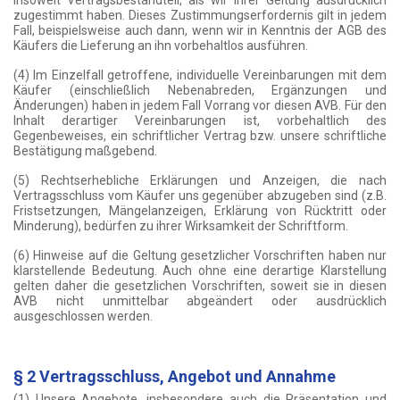
insoweit Vertragsbestandteil, als wir ihrer Geltung ausdrücklich
zugestimmt haben. Dieses Zustimmungserfordernis gilt in jedem
Fall, beispielsweise auch dann, wenn wir in Kenntnis der AGB des
Käufers die Lieferung an ihn vorbehaltlos ausführen.
(4) Im Einzelfall getroffene, individuelle Vereinbarungen mit dem
Käufer (einschließlich Nebenabreden, Ergänzungen und
Änderungen) haben in jedem Fall Vorrang vor diesen AVB. Für den
Inhalt derartiger Vereinbarungen ist, vorbehaltlich des
Gegenbeweises, ein schriftlicher Vertrag bzw. unsere schriftliche
Bestätigung maßgebend.
(5) Rechtserhebliche Erklärungen und Anzeigen, die nach
Vertragsschluss vom Käufer uns gegenüber abzugeben sind (z.B.
Fristsetzungen, Mängelanzeigen, Erklärung von Rücktritt oder
Minderung), bedürfen zu ihrer Wirksamkeit der Schriftform.
(6) Hinweise auf die Geltung gesetzlicher Vorschriften haben nur
klarstellende Bedeutung. Auch ohne eine derartige Klarstellung
gelten daher die gesetzlichen Vorschriften, soweit sie in diesen
AVB nicht unmittelbar abgeändert oder ausdrücklich
ausgeschlossen werden.
§ 2 Vertragsschluss, Angebot und Annahme
(1) Unsere Angebote, insbesondere auch die Präsentation und