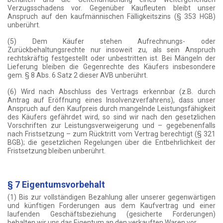
Verzugsschadens vor. Gegenüber Kaufleuten bleibt unser
Anspruch auf den kaufmännischen Fälligkeitszins (§ 353 HGB)
unberührt.
(5) Dem Käufer stehen Aufrechnungs- oder
Zurückbehaltungsrechte nur insoweit zu, als sein Anspruch
rechtskräftig festgestellt oder unbestritten ist. Bei Mängeln der
Lieferung bleiben die Gegenrechte des Käufers insbesondere
gem. § 8 Abs. 6 Satz 2 dieser AVB unberührt.
(6) Wird nach Abschluss des Vertrags erkennbar (z.B. durch
Antrag auf Eröffnung eines Insolvenzverfahrens), dass unser
Anspruch auf den Kaufpreis durch mangelnde Leistungsfähigkeit
des Käufers gefährdet wird, so sind wir nach den gesetzlichen
Vorschriften zur Leistungsverweigerung und – gegebenenfalls
nach Fristsetzung – zum Rücktritt vom Vertrag berechtigt (§ 321
BGB); die gesetzlichen Regelungen über die Entbehrlichkeit der
Fristsetzung bleiben unberührt.
§ 7 Eigentumsvorbehalt
(1) Bis zur vollständigen Bezahlung aller unserer gegenwärtigen
und künftigen Forderungen aus dem Kaufvertrag und einer
laufenden Geschäftsbeziehung (gesicherte Forderungen)
behalten wir uns das Eigentum an den verkauften Waren vor.