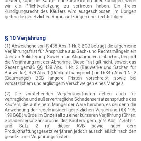
besteht, kann der Käufer nur zurücktreten oder kündigen, wenn
wir die Pflichtverletzung zu vertreten haben. Ein freies
Kündigungsrecht des Käufers wird ausgeschlossen. Im Übrigen
gelten die gesetzlichen Voraussetzungen und Rechtsfolgen.
§ 10 Verjährung
(1) Abweichend von § 438 Abs. 1 Nr. 3 BGB beträgt die allgemeine
Verjährungsfrist für Ansprüche aus Sach- und Rechtsmängeln ein
Jahr ab Ablieferung. Soweit eine Abnahme vereinbart ist, beginnt
die Verjährung mit der Abnahme. Diese Frist gilt nicht, soweit das
Gesetz gemäß §§ 438 Abs. 1 Nr. 2 (Bauwerke und Sachen für
Bauwerke), 479 Abs. 1 (Rückgriffsanspruch) und 634a Abs. 1 Nr. 2
(Baumängel) BGB längere Fristen vorschreibt, sowie bei
vorsätzlichem und arglistigem Verschweigen eines Mangels.
(2) Die vorstehenden Verjährungsfristen gelten auch für
vertragliche und außervertragliche Schadensersatzansprüche des
Käufers, die auf einem Mangel der Ware beruhen, es sei denn die
Anwendung der regelmäßigen gesetzlichen Verjährung (§§ 195,
199 BGB) würde im Einzelfall zu einer kürzeren Verjährung führen.
Schadensersatzansprüche des Käufers gem. § 9 Abs. 2 Satz 1
und Satz 2 (a) dieser AVB sowie nach dem
Produkthaftungsgesetz verjähren jedoch ausschließlich nach den
gesetzlichen Verjährungsfristen.