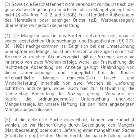
(3) Soweit die Beschaffenheit nicht vereinbart wurde, ist nach der
gesetzlichen Regelung zu beurteilen, ob ein Mangel vorliegt oder
nicht (§ 434 Abs. 1 S. 2 und 3 BGB). Für öffentliche Äußerungen
des Herstellers oder sonstiger Dritter (z.B. Werbeaussagen)
übernehmen wir jedoch keine Haftung.
(4) Die Mängelansprüche des Käufers setzen voraus, dass er
seinen gesetzlichen Untersuchungs- und Rügepflichten (§§ 377,
381 HGB) nachgekommen ist. Zeigt sich bei der Untersuchung
oder später ein Mangel, so ist uns hiervon unverzüglich schriftlich
Anzeige zu machen. Als unverzüglich gilt die Anzeige, wenn sie
innerhalb von zwei Wochen erfolgt, wobei zur Fristwahrung die
rechtzeitige Absendung der Anzeige genügt. Unabhängig von
dieser Untersuchungs- und Rügepflicht hat der Käufer
offensichtliche Mängel (einschließlich Falsch- und
Minderlieferung) innerhalb von zwei Wochen ab Lieferung
schriftlich anzuzeigen, wobei auch hier zur Fristwahrung die
rechtzeitige Absendung der Anzeige genügt. Versäumt der
Käufer die ordnungsgemäße Untersuchung und/oder
Mängelanzeige, ist unsere Haftung für den nicht angezeigten
Mangel ausgeschlossen.
(5) Ist die gelieferte Sache mangelhaft, können wir zunächst
wählen, ob wir Nacherfüllung durch Beseitigung des Mangels
(Nachbesserung) oder durch Lieferung einer mangelfreien Sache
(Ersatzlieferung) leisten. Unser Recht, die nach Erfüllung unter