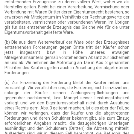
entstehenden Erzeugnisse zu deren vollem Wert, wobei wir als
Hersteller gelten. Bleibt bei einer Verarbeitung, Vermischung oder
Verbindung mit Waren Dritter deren Eigentumsrecht bestehen, so
erwerben wir Miteigentum im Verhältnis der Rechnungswerte der
verarbeiteten, vermischten oder verbundenen Waren. Im Übrigen
gilt für das entstehende Erzeugnis das Gleiche wie für die unter
Eigentumsvorbehalt gelieferte Ware.
(b) Die aus dem Weiterverkauf der Ware oder des Erzeugnisses
entstehenden Forderungen gegen Dritte tritt der Käufer schon
jetzt insgesamt bzw. in Höhe unseres etwaigen
Miteigentumsanteils gemäß vorstehendem Absatz zur Sicherheit
an uns ab. Wir nehmen die Abtretung an. Die in Abs. 2 genannten
Pflichten des Käufers gelten auch in Ansehung der abgetretenen
Forderungen.
(c) Zur Einziehung der Forderung bleibt der Käufer neben uns
ermächtigt. Wir verpflichten uns, die Forderung nicht einzuziehen,
solange der Käufer seinen Zahlungsverpflichtungen uns
gegenüber nachkommt, kein Mangel seiner Leistungsfähigkeit
vorliegt und wir den Eigentumsvorbehalt nicht durch Ausübung
eines Rechts gem. Abs. 3 geltend machen. Ist dies aber der Fall, so
können wir verlangen, dass der Käufer uns die abgetretenen
Forderungen und deren Schuldner bekannt gibt, alle zum Einzug
erforderlichen Angaben macht, die dazugehörigen Unterlagen
aushändigt und den Schuldnern (Dritten) die Abtretung mitteilt.
Außerdem sind wir in diesem Fall berechtigt, die Befugnis des