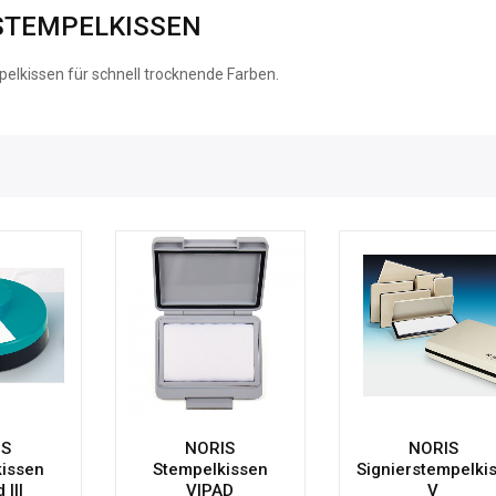
STEMPELKISSEN
elkissen für schnell trocknende Farben.
IS
NORIS
NORIS
issen
Stempelkissen
Signierstempelki
 III
VIPAD
V