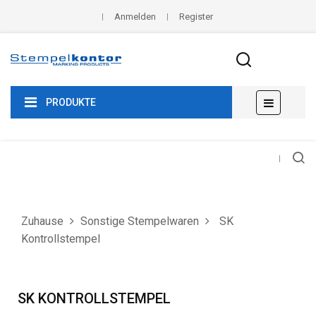
Anmelden
Register
Umscha
☰
PRODUKTE
der
Navigat
Zuhause
Sonstige Stempelwaren
SK
Kontrollstempel
SK KONTROLLSTEMPEL