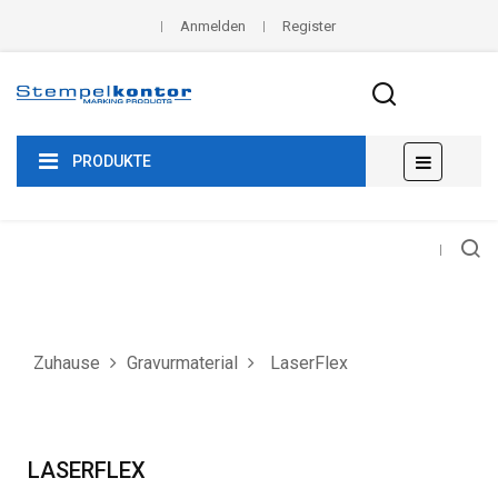
Anmelden
Register
Umscha
☰
PRODUKTE
der
Navigat
Zuhause
Gravurmaterial
LaserFlex
LASERFLEX