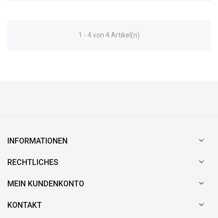
1 - 4 von 4 Artikel(n)

INFORMATIONEN

RECHTLICHES

MEIN KUNDENKONTO

KONTAKT