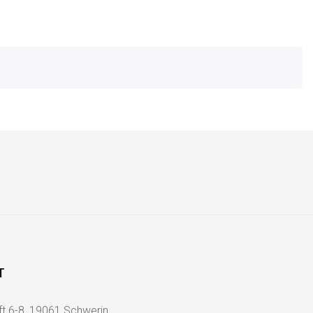
T
ft 6-8, 19061 Schwerin