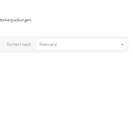
ittelverpackungen.

Sortiert nach:
Relevanz