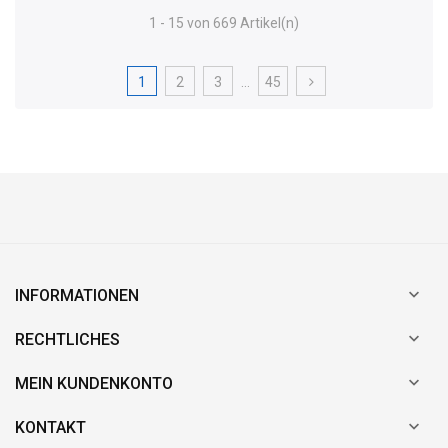
1 - 15 von 669 Artikel(n)
1
2
3
…
45

INFORMATIONEN

RECHTLICHES

MEIN KUNDENKONTO

KONTAKT