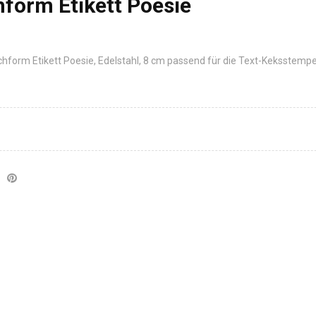
form Etikett Poesie
orm Etikett Poesie, Edelstahl, 8 cm passend für die Text-Keksstempe