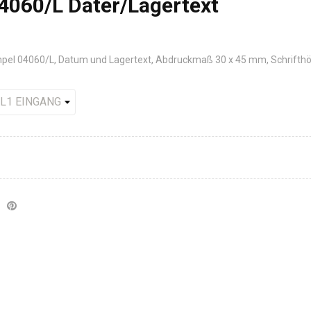
060/L Dater/Lagertext
l 04060/L, Datum und Lagertext, Abdruckmaß 30 x 45 mm, Schrift