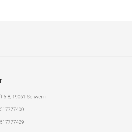
T
ft 6-8, 19061 Schwerin
2517777400
2517777429