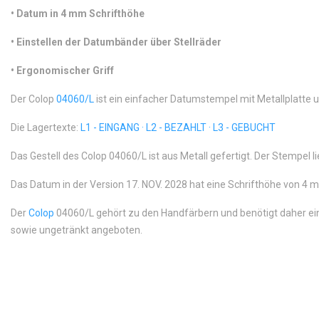
•
 Datum in 4 mm Schrifthöhe
•
 Einstellen der Datumbänder über Stellräder
•
 Ergonomischer Griff
Der Colop
04060/L
ist ein einfacher Datumstempel mit Metallplatte
Die Lagertexte:
L1 - EINGANG · L2 - BEZAHLT · L3 - GEBUCHT
Das Gestell des Colop 04060/L ist aus Metall gefertigt. Der Stempel 
Das Datum in der Version 17. NOV. 2028 hat eine Schrifthöhe von 4 m
Der
Colop
04060/L gehört zu den Handfärbern und benötigt daher ei
sowie ungetränkt angeboten.