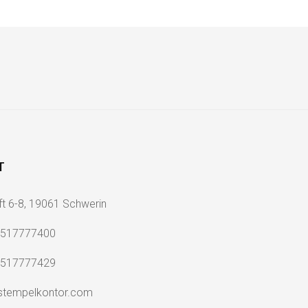
T
ft 6-8, 19061 Schwerin
2517777400
2517777429
stempelkontor.com