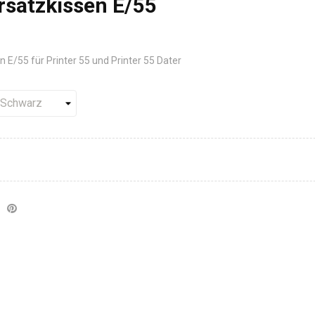
satzkissen E/55
 E/55 für Printer 55 und Printer 55 Dater