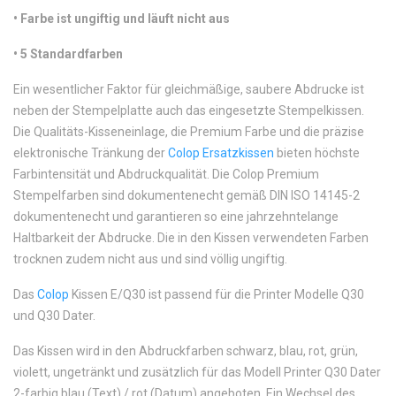
•
Farbe ist ungiftig und läuft nicht aus
•
 5 Standardfarben
Ein wesentlicher Faktor für gleichmäßige, saubere Abdrucke ist
neben der Stempelplatte auch das eingesetzte Stempelkissen.
Die Qualitäts-Kisseneinlage, die Premium Farbe und die präzise
elektronische Tränkung der
Colop Ersatzkissen
bieten höchste
Farbintensität und Abdruckqualität. Die Colop Premium
Stempelfarben sind dokumentenecht gemäß DIN ISO 14145-2
dokumentenecht und garantieren so eine jahrzehntelange
Haltbarkeit der Abdrucke. Die in den Kissen verwendeten Farben
trocknen zudem nicht aus und sind völlig ungiftig.
Das
Colop
Kissen E/Q30 ist passend für die Printer Modelle Q30
und Q30 Dater.
Das Kissen wird in den Abdruckfarben schwarz, blau, rot, grün,
violett, ungetränkt und zusätzlich für das Modell Printer Q30 Dater
2-farbig blau (Text) / rot (Datum) angeboten. Ein Wechsel des