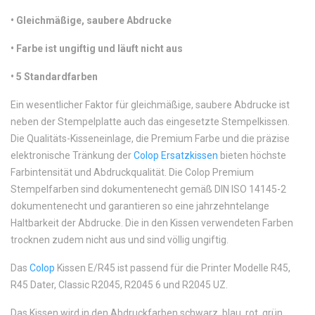
•
 Gleichmäßige, saubere Abdrucke
•
Farbe ist ungiftig und läuft nicht aus
•
 5 Standardfarben
Ein wesentlicher Faktor für gleichmäßige, saubere Abdrucke ist
neben der Stempelplatte auch das eingesetzte Stempelkissen.
Die Qualitäts-Kisseneinlage, die Premium Farbe und die präzise
elektronische Tränkung der
Colop Ersatzkissen
bieten höchste
Farbintensität und Abdruckqualität. Die Colop Premium
Stempelfarben sind dokumentenecht gemäß DIN ISO 14145-2
dokumentenecht und garantieren so eine jahrzehntelange
Haltbarkeit der Abdrucke. Die in den Kissen verwendeten Farben
trocknen zudem nicht aus und sind völlig ungiftig.
Das
Colop
Kissen E/R45 ist passend für die Printer Modelle R45,
R45 Dater, Classic R2045, R2045 6 und R2045 UZ.
Das Kissen wird in den Abdruckfarben schwarz, blau, rot, grün,