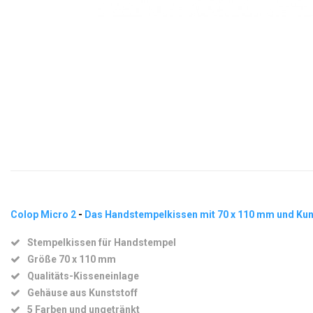
Colop Micro 2
-
Das Handstempelkissen mit 70 x 110 mm und Ku
Stempelkissen für Handstempel
Größe 70 x 110 mm
Qualitäts-Kisseneinlage
Gehäuse aus Kunststoff
5 Farben und ungetränkt