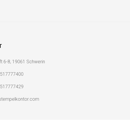
T
ft 6-8, 19061 Schwerin
2517777400
2517777429
stempelkontor.com