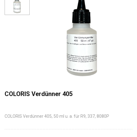
COLORIS Verdünner 405
COLORIS Verdünner 405, 50 ml u. a. für R9, 337, 8080P