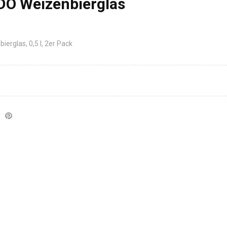
O Weizenbierglas
rglas, 0,5 l, 2er Pack