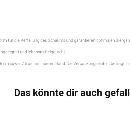
rm für die Verteilung des Schaums und garantieren optimalen Biergenus
engeeignet und lebensmittelgerecht.
6 cm sowie 7,6 cm am oberen Rand. Die Verpackungseinheit beträgt 2 
Das könnte dir auch gefal