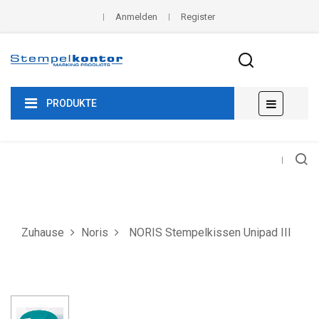
Anmelden
Register
Umscha
☰
PRODUKTE
der
Navigat
Zuhause
Noris
NORIS Stempelkissen Unipad III