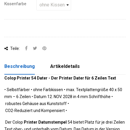
Kissenfarbe
Teile:
Beschreibung
Artikeldetails
Colop Printer 54 Dater - Der Printer Dater für 6 Zeilen Text
•
Selbstfärber • ohne Farbkissen •
 max. Textplattengröße
40 x 50
mm – 6 Zeilen •
 Datum 12. NOV. 2028 in 4 mm Schrifthöhe 
•
 robustes Gehäuse aus Kunststoff 
•
 CO2-Reduziert und Kompensiert 
•
Der Colop
Printer Datumstempel
54 bietet Platz für je drei Zeilen
Text ober- und unterhalb vom Datum. Das Datum in der Version