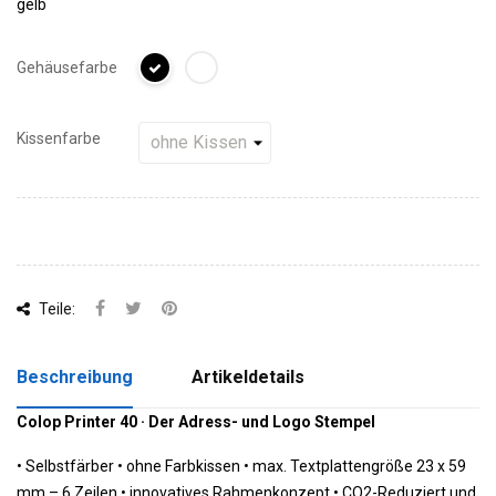
gelb
Gehäusefarbe
Kissenfarbe
Teile:
Beschreibung
Artikeldetails
Colop Printer 40 · Der Adress- und Logo Stempel
•
Selbstfärber • ohne Farbkissen •
 m
ax. Textplattengröße 23 x 59
mm – 6 Zeilen •
 innovatives Rahmenkonzept 
•
CO2-Reduziert und