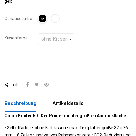
gelb
Gehäusefarbe
Kissenfarbe
Teile:
Beschreibung
Artikeldetails
Colop Printer 60 · Der Printer mit der größten Abdruckfläche
•
Selbstfärber • ohne Farbkissen •
 m
ax. Textplattengröße 37 x 76
mm – 8 Zeilen •
 innovatives Rahmenkonzept 
•
CO2-Reduziert und