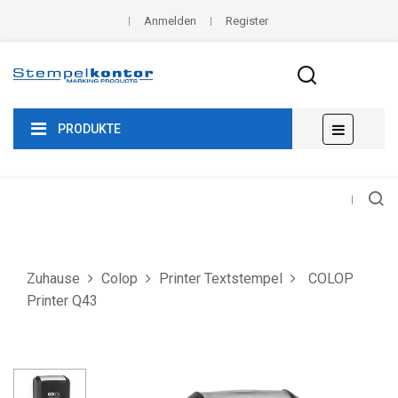
Anmelden
Register
Umscha
☰
PRODUKTE
der
Navigat
Zuhause
Colop
Printer Textstempel
COLOP
Printer Q43