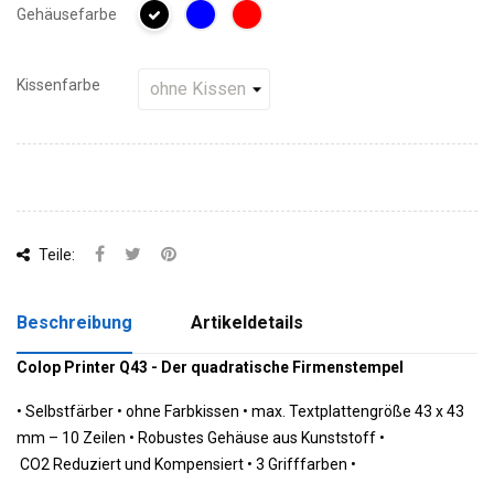
Gehäusefarbe
Kissenfarbe
Teile:
Beschreibung
Artikeldetails
Colop Printer Q43 - Der quadratische Firmenstempel
•
Selbstfärber •
 ohne Farbkissen
•
 m
ax. Textplattengröße 43 x 43
mm – 10 Zeilen •
 Robustes Gehäuse aus Kunststoff 
•
 CO2 Reduziert und Kompensiert 
•
 3 Grifffarben 
•