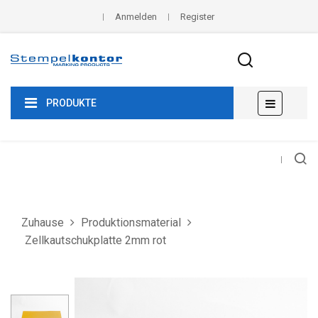
Anmelden
Register
Umscha
☰
PRODUKTE
der
Navigat
Zuhause
Produktionsmaterial
Zellkautschukplatte 2mm rot