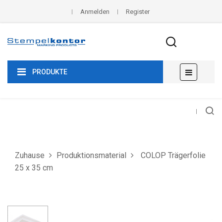
Anmelden
Register
Umscha
☰
PRODUKTE
der
Navigat
Zuhause
Produktionsmaterial
COLOP Trägerfolie
25 x 35 cm