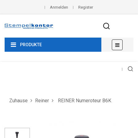
Anmelden
Register
Umscha
☰
PRODUKTE
der
Navigat
Zuhause
Reiner
REINER Numeroteur B6K