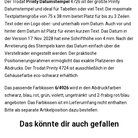
Der Trodat
Printy Datumstempel
4726 ist der größte Printy
Datumstempel und ideal für Tabellen oder viel Text. Die maximale
Textplattengröße von 75 x 38 mm bietet Platz für bis zu 3 Zeilen
Text oder ein Logo ober- und unterhalb vom Datum. Auch vor und
hinter dem Datum ist Platz für einen kurzen Text. Das Datum in
der Version 17. Nov. 2028 hat eine Schrifthöhe von 4 mm. Nach der
Arretierung des Stempels kann das Datum einfach über die
Verstellräder eingestellt werden. Der praktische
Positionierungsrahmen ermöglicht das exakte Platzieren des
Abdrucks. Der Trodat Printy 4724 ist ausschließlich in der
Gehäusefarbe eco-schwarz erhältlich.
Das passende Farbkissen
6/4926
wird in den Abdruckfarben
schwarz, blau, rot, grün, violett, ungetränkt und 2-frabig rot/blau
angeboten. Das Farbkissen ist im Lieferumfang nicht enthalten.
Bitte als separate Artikelposition dazu bestellen.
Das könnte dir auch gefallen