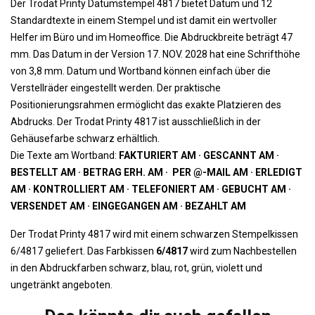
Der Trodat
Printy Datumstempel
4817 bietet Datum und 12
Standardtexte in einem Stempel und ist damit ein wertvoller
Helfer im Büro und im Homeoffice. Die Abdruckbreite beträgt 47
mm. Das Datum in der Version 17. NOV. 2028 hat eine Schrifthöhe
von 3,8 mm. Datum und Wortband können einfach über die
Verstellräder eingestellt werden. Der praktische
Positionierungsrahmen ermöglicht das exakte Platzieren des
Abdrucks. Der Trodat Printy 4817 ist ausschließlich in der
Gehäusefarbe schwarz erhältlich.
Die Texte am Wortband:
FAKTURIERT AM · GESCANNT AM ·
BESTELLT AM · BETRAG ERH. AM · PER @-MAIL AM · ERLEDIGT
AM · KONTROLLIERT AM · TELEFONIERT AM · GEBUCHT AM ·
VERSENDET AM · EINGEGANGEN AM · BEZAHLT AM
Der
Trodat
Printy 4817 wird mit einem schwarzen Stempelkissen
6/4817 geliefert. Das Farbkissen
6/4817
wird zum Nachbestellen
in den Abdruckfarben schwarz, blau, rot, grün, violett und
ungetränkt angeboten.