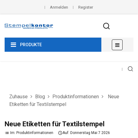
Anmelden
Register
Umscha
☰
PRODUKTE
der
Navigat
Zuhause
Blog
Produktinformationen
Neue
Etiketten für Textilstempel
Neue Etiketten für Textilstempel
Im:
Produktinformationen
Auf:
Donnerstag
Mai
7
2026
list
