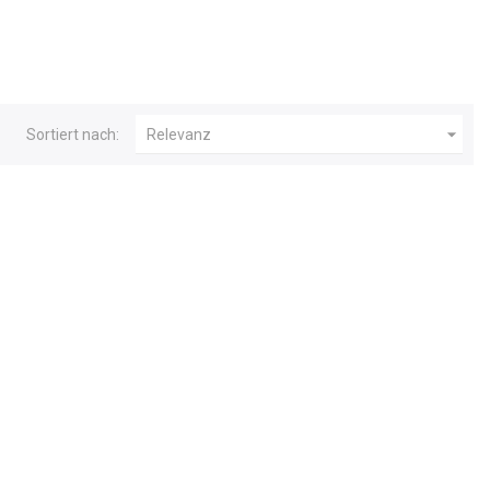

Sortiert nach:
Relevanz