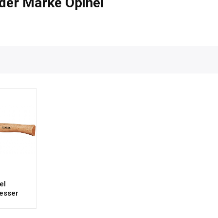
 der Marke Opinel
el
esser