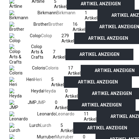
5
Artline
ARTIKEL ANZEIGEN
Artikel
1
Birkmann
Birkmann
ARTIKEL ANZ
Artikel
16
Brother
Brother
ARTIKEL ANZEIGE
Artikel
279
Colop
Colop
ARTIKEL ANZEIGEN
Artikel
Colop
7
Arts &
ARTIKEL ANZEIGEN
Artikel
Crafts
17
Coloris
Coloris
ARTIKEL ANZEIGEN
Artikel
5
Heri
Heri
ARTIKEL ANZEIGEN
Artikel
0
Heyda
Heyda
ARTIKEL ANZEIGEN
Artikel
0
JMP
JMP
ARTIKEL ANZEIGEN
Artikel
11
Leonardo
Leonardo
ARTIKEL ANZ
Artikel
5
Lurch
Lurch
ARTIKEL ANZEIGEN
Artikel
0
Murruber
Murruber