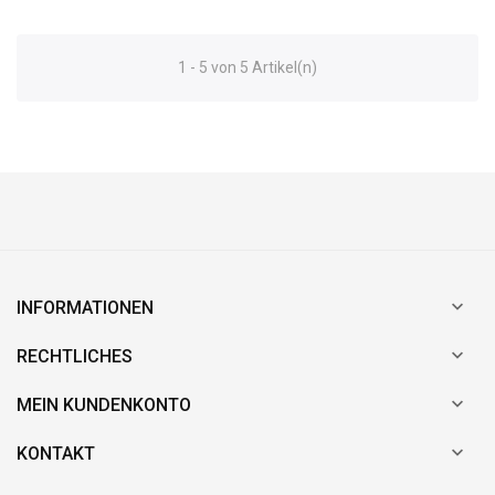
1 - 5 von 5 Artikel(n)

INFORMATIONEN

RECHTLICHES

MEIN KUNDENKONTO

KONTAKT