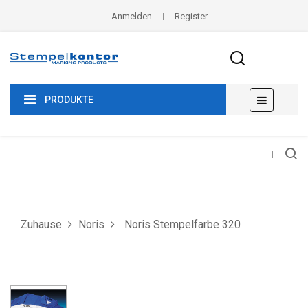
Anmelden
Register
Umscha
☰
PRODUKTE
der
Navigat
Zuhause
Noris
Noris Stempelfarbe 320