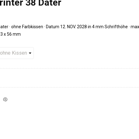
inter 38 Dater
ater · ohne Farbkissen · Datum 12. NOV. 2028 in 4 mm Schrifthöhe · max
33 x 56 mm