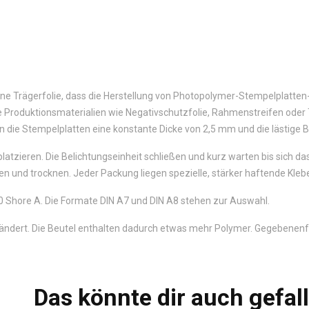
e Trägerfolie, dass die Herstellung von Photopolymer-Stempelplatten-He
e Produktionsmaterialien wie Negativschutzfolie, Rahmenstreifen oder Tr
 die Stempelplatten eine konstante Dicke von 2,5 mm und die lästige Bl
latzieren. Die Belichtungseinheit schließen und kurz warten bis sich d
und trocknen. Jeder Packung liegen spezielle, stärker haftende Klebef
0 Shore A. Die Formate DIN A7 und DIN A8 stehen zur Auswahl.
ändert. Die Beutel enthalten dadurch etwas mehr Polymer. Gegebenenfa
Das könnte dir auch gefal