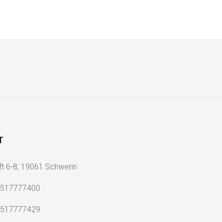
T
ft 6-8, 19061 Schwerin
2517777400
2517777429