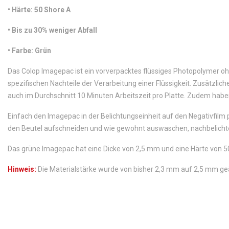
•
 Härte: 50 Shore A
•
 Bis zu 30% weniger Abfall
•
 Farbe: Grün
Das Colop Imagepac ist ein vorverpacktes flüssiges Photopolymer ohn
spezifischen Nachteile der Verarbeitung einer Flüssigkeit. Zusätzlich
auch im Durchschnitt 10 Minuten Arbeitszeit pro Platte. Zudem haben
Einfach den Imagepac in der Belichtungseinheit auf den Negativfilm p
den Beutel aufschneiden und wie gewohnt auswaschen, nachbelichten 
Das grüne Imagepac hat eine Dicke von 2,5 mm und eine Härte von 5
Hinweis:
Die Materialstärke wurde von bisher 2,3 mm auf 2,5 mm ge